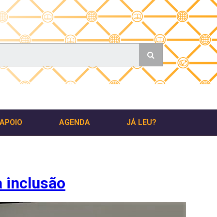
 APOIO
AGENDA
JÁ LEU?
 inclusão