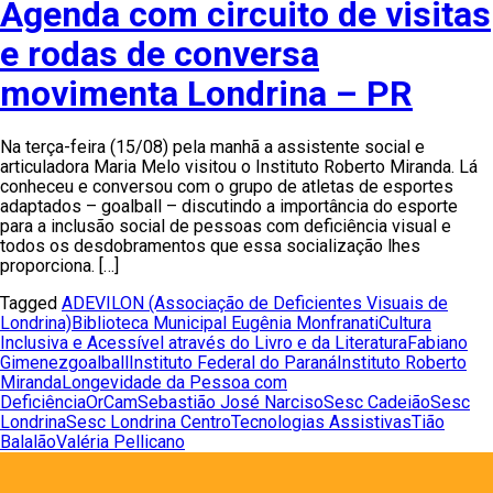
Agenda com circuito de visitas
e rodas de conversa
movimenta Londrina – PR
Na terça-feira (15/08) pela manhã a assistente social e
articuladora Maria Melo visitou o Instituto Roberto Miranda. Lá
conheceu e conversou com o grupo de atletas de esportes
adaptados – goalball – discutindo a importância do esporte
para a inclusão social de pessoas com deficiência visual e
todos os desdobramentos que essa socialização lhes
proporciona. […]
Tagged
ADEVILON (Associação de Deficientes Visuais de
Londrina)
Biblioteca Municipal Eugênia Monfranati
Cultura
Inclusiva e Acessível através do Livro e da Literatura
Fabiano
Gimenez
goalball
Instituto Federal do Paraná
Instituto Roberto
Miranda
Longevidade da Pessoa com
Deficiência
OrCam
Sebastião José Narciso
Sesc Cadeião
Sesc
Londrina
Sesc Londrina Centro
Tecnologias Assistivas
Tião
Balalão
Valéria Pellicano