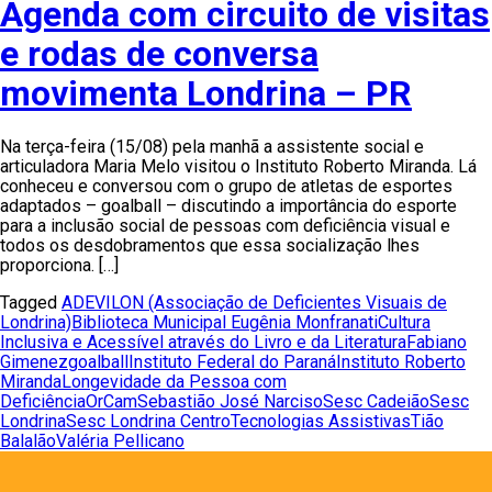
Agenda com circuito de visitas
e rodas de conversa
movimenta Londrina – PR
Na terça-feira (15/08) pela manhã a assistente social e
articuladora Maria Melo visitou o Instituto Roberto Miranda. Lá
conheceu e conversou com o grupo de atletas de esportes
adaptados – goalball – discutindo a importância do esporte
para a inclusão social de pessoas com deficiência visual e
todos os desdobramentos que essa socialização lhes
proporciona. […]
Tagged
ADEVILON (Associação de Deficientes Visuais de
Londrina)
Biblioteca Municipal Eugênia Monfranati
Cultura
Inclusiva e Acessível através do Livro e da Literatura
Fabiano
Gimenez
goalball
Instituto Federal do Paraná
Instituto Roberto
Miranda
Longevidade da Pessoa com
Deficiência
OrCam
Sebastião José Narciso
Sesc Cadeião
Sesc
Londrina
Sesc Londrina Centro
Tecnologias Assistivas
Tião
Balalão
Valéria Pellicano