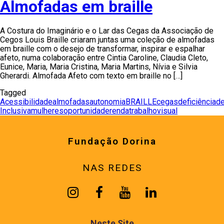
Almofadas em braille
A Costura do Imaginário e o Lar das Cegas da Associação de
Cegos Louis Braille criaram juntas uma coleção de almofadas
em braille com o desejo de transformar, inspirar e espalhar
afeto, numa colaboração entre Cintia Caroline, Claudia Cleto,
Eunice, Maria, Maria Cristina, Maria Martins, Nívia e Silvia
Gherardi. Almofada Afeto com texto em braille no […]
Tagged
Acessibilidade
almofadas
autonomia
BRAILLE
cegas
deficiência
de
Inclusiva
mulheres
oportunidade
renda
trabalho
visual
Fundação Dorina
NAS REDES
Neste Site