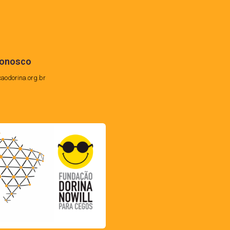
conosco
caodorina.org.br