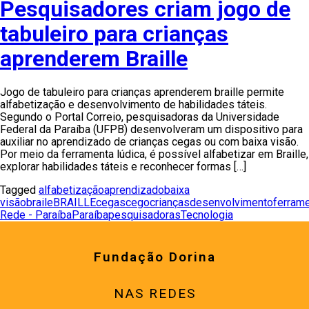
Pesquisadores criam jogo de
tabuleiro para crianças
aprenderem Braille
Jogo de tabuleiro para crianças aprenderem braille permite
alfabetização e desenvolvimento de habilidades táteis.
Segundo o Portal Correio, pesquisadoras da Universidade
Federal da Paraíba (UFPB) desenvolveram um dispositivo para
auxiliar no aprendizado de crianças cegas ou com baixa visão.
Por meio da ferramenta lúdica, é possível alfabetizar em Braille,
explorar habilidades táteis e reconhecer formas […]
Tagged
alfabetização
aprendizado
baixa
visão
braile
BRAILLE
cegas
cego
crianças
desenvolvimento
ferram
Rede - Paraíba
Paraíba
pesquisadoras
Tecnologia
Fundação Dorina
NAS REDES