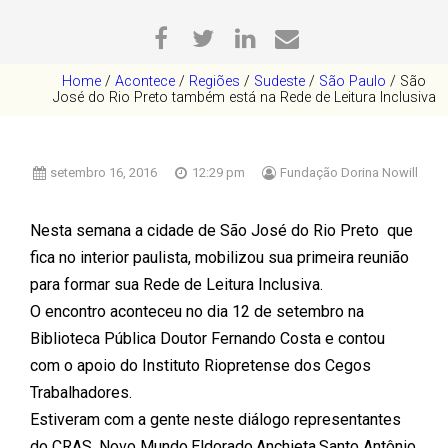
Home
/
Acontece
/
Regiões
/
Sudeste
/
São Paulo
/
São
José do Rio Preto também está na Rede de Leitura Inclusiva
setembro 16, 2016
12:29 pm
Fundação Dorina Nowill
Nesta semana a cidade de São José do Rio Preto que
fica no interior paulista, mobilizou sua primeira reunião
para formar sua Rede de Leitura Inclusiva.
O encontro aconteceu no dia 12 de setembro na
Biblioteca Pública Doutor Fernando Costa e contou
com o apoio do Instituto Riopretense dos Cegos
Trabalhadores.
Estiveram com a gente neste diálogo representantes
do CRAS, Novo Mundo,Eldorado,Anchieta,Santo Antônio