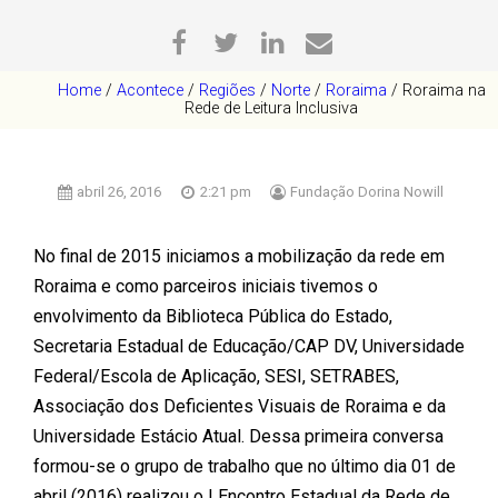
Home
/
Acontece
/
Regiões
/
Norte
/
Roraima
/
Roraima na
Rede de Leitura Inclusiva
abril 26, 2016
2:21 pm
Fundação Dorina Nowill
No final de 2015 iniciamos a mobilização da rede em
Roraima e como parceiros iniciais tivemos o
envolvimento da Biblioteca Pública do Estado,
Secretaria Estadual de Educação/CAP DV, Universidade
Federal/Escola de Aplicação, SESI, SETRABES,
Associação dos Deficientes Visuais de Roraima e da
Universidade Estácio Atual. Dessa primeira conversa
formou-se o grupo de trabalho que no último dia 01 de
abril (2016) realizou o I Encontro Estadual da Rede de