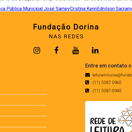
eca Pública Municipal José Sarney
Cristina Kenn
Ednilson Sacram
Fundação Dorina
NAS REDES
Entre em contato 
leiturainclusiva@funda
(11) 5087 0960
(11) 5087-0940