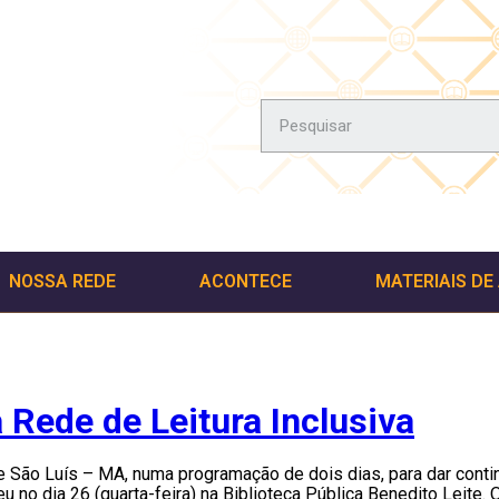
NOSSA REDE
ACONTECE
MATERIAIS DE
Rede de Leitura Inclusiva
e São Luís – MA, numa programação de dois dias, para dar contin
no dia 26 (quarta-feira) na Biblioteca Pública Benedito Leite. O