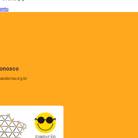
ento
conosco
caodorina.org.br