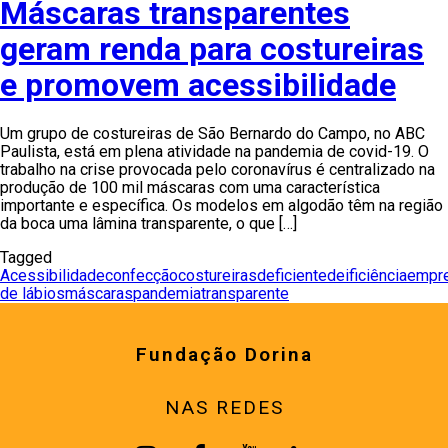
Máscaras transparentes
geram renda para costureiras
e promovem acessibilidade
Um grupo de costureiras de São Bernardo do Campo, no ABC
Paulista, está em plena atividade na pandemia de covid-19. O
trabalho na crise provocada pelo coronavírus é centralizado na
produção de 100 mil máscaras com uma característica
importante e específica. Os modelos em algodão têm na região
da boca uma lâmina transparente, o que […]
Tagged
Acessibilidade
confecção
costureiras
deficiente
deificiência
empr
de lábios
máscaras
pandemia
transparente
Fundação Dorina
NAS REDES