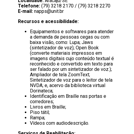
Localidade:
Aracaju/SE
Telefone:
(79) 3218 2170 / (79) 3218 2270
E-mail:
napps@unit.br
Recursos e acessibilidade:
Equipamentos e softwares para atender
a demanda de pessoas cegas ou com
baixa visão, como: Lupa; Jaws
(sintetizador de voz); Open Book
(converte materiais impressos em
imagens digitais cujo conteúdo textual é
reconhecido e convertido em texto para
ser falado por um sintetizador de voz.);
Ampliador de tela ZoomText;
Sintetizador de voz para o leitor de tela
NVDA; e, acervo da biblioteca virtual
Dorinateca;
Identificação em Braille nas portas e
corredores;
Livros em Braille;
Piso tátil;
Rampa;
Vídeos com audiodescrição.
Serviços de Reabilitação: