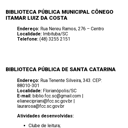
BIBLIOTECA PÚBLICA MUNICIPAL CÔNEGO
ITAMAR LUIZ DA COSTA
Endereço:
Rua Nereu Ramos, 276 – Centro
Localidade:
Imbituba/SC
Telefone:
(48) 3255 2151
BIBLIOTECA PÚBLICA DE SANTA CATARINA
Endereço:
Rua Tenente Silveira, 343. CEP:
88010-301
Localidade:
Florianópolis/SC
E-mail:
biblio.fcc.sc@gmail.com
|
elianecipriani@fcc.sc.gov.br
|
laurarosa@fcc.sc.gov.br
Atividades desenvolvidas:
Clube de leitura;