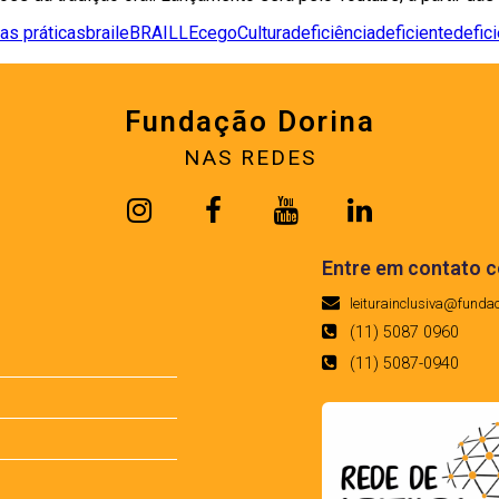
as práticas
braile
BRAILLE
cego
Cultura
deficiência
deficiente
defici
Fundação Dorina
NAS REDES
Entre em contato 
leiturainclusiva@funda
(11) 5087 0960
(11) 5087-0940