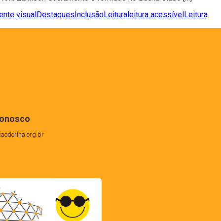
ente visual
Destaques
Inclusão
Leitura
leitura acessível
Leitura
conosco
caodorina.org.br