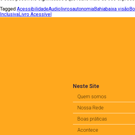
Tagged
Acessibilidade
Audiolivros
autonomia
Bahia
baixa visão
Bo
Inclusiva
Livro Acessível
Neste Site
Quem somos
Nossa Rede
Boas práticas
Acontece