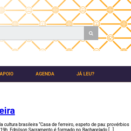
 APOIO
AGENDA
JÁ LEU?
eira
da cultura brasileira “Casa de ferreiro, espeto de pau: provérbios
s 19h. Ednilson Sacramento é formado no Bacharelado […]