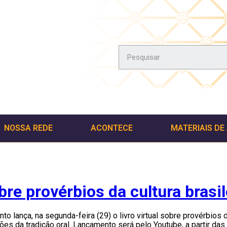
NOSSA REDE
ACONTECE
MATERIAIS DE
obre provérbios da cultura brasil
nto lança, na segunda-feira (29) o livro virtual sobre provérbios 
es da tradição oral. Lançamento será pelo Youtube, a partir da