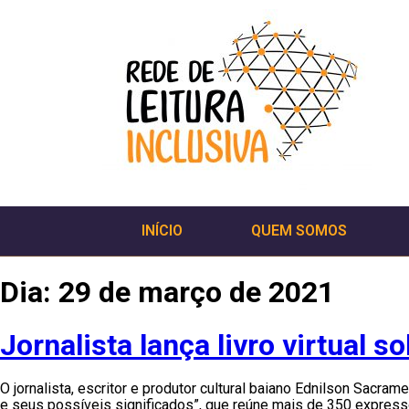
INÍCIO
QUEM SOMOS
Dia:
29 de março de 2021
Jornalista lança livro virtual s
O jornalista, escritor e produtor cultural baiano Ednilson Sacrame
e seus possíveis significados”, que reúne mais de 350 expressõ