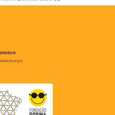
conosco
caodorina.org.br